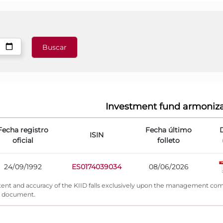
Investment fund armoniz
Fecha registro
Fecha último
ISIN
oficial
folleto
24/09/1992
ES0174039034
08/06/2026
content and accuracy of the KIID falls exclusively upon the management c
is document.