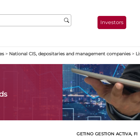
Investors
es
>
National CIS, depositaries and management companies
>
Li
ds
GETINO GESTION ACTIVA, FI