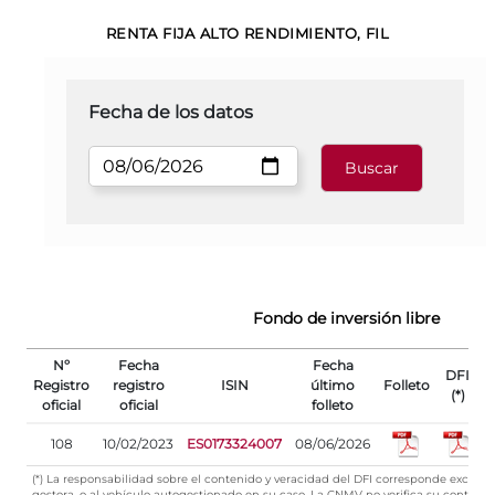
RENTA FIJA ALTO RENDIMIENTO, FIL
Fecha de los datos
Fondo de inversión libre
Nº
Fecha
Fecha
DFI
Registro
registro
ISIN
último
Folleto
(*)
oficial
oficial
folleto
r
108
10/02/2023
ES0173324007
08/06/2026
0
(*) La responsabilidad sobre el contenido y veracidad del DFI corresponde exclus
gestora, o al vehículo autogestionado en su caso. La CNMV no verifica su contenid