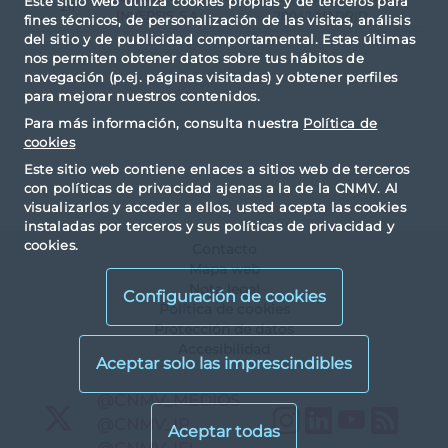
Este sitio web utiliza cookies propias y de terceros para
211
INVERSIS, S.A.
28042 MADRID
fines técnicos, de personalización de las visitas, análisis
del sitio y de publicidad comportamental. Estas últimas
nos permiten obtener datos sobre tus hábitos de
navegación (p.ej. páginas visitadas) y obtener perfiles
para mejorar nuestros contenidos.
Para más información, consulta nuestra
Política de
cookies
Este sitio web contiene enlaces a sitios web de terceros
con políticas de privacidad ajenas a la de la CNMV. Al
visualizarlos y acceder a ellos, usted acepta las cookies
instaladas por terceros y sus políticas de privacidad y
cookies.
Contacto
Mapa web
Nota legal
Configuración de cookies
Política de cookies
Protección de datos
Accesibilidad
X
@CNMV_MEDIOS
Instagram
LinkedIn
YouTu
RS
X
@CNMV_IP
X