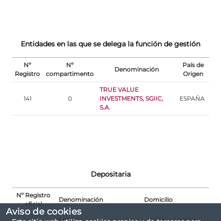
Entidades en las que se delega la función de gestión
Nº
Nº
País de
Denominación
Registro
compartimento
Origen
TRUE VALUE
141
0
INVESTMENTS, SGIIC,
ESPAÑA
S.A.
Depositaria
Nº Registro
Denominación
Domicilio
oficial
Aviso de cookies
BANCO
AV. DE LA HISPANIDAD N.6 -