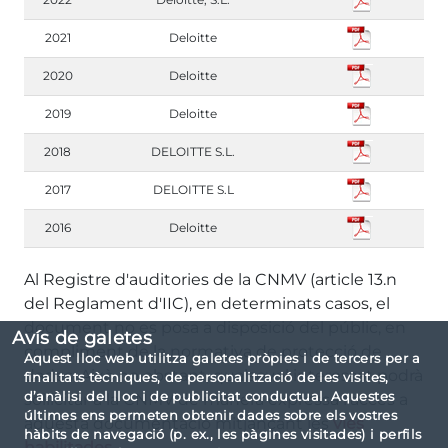
2021
Deloitte
2020
Deloitte
2019
Deloitte
2018
DELOITTE S.L.
2017
DELOITTE S.L
2016
Deloitte
Al Registre d'auditories de la CNMV (article 13.n
del Reglament d'IIC), en determinats casos, el
document no es posa a disposició del públic, en
Avís de galetes
compliment de la normativa de protecció de
Aquest lloc web utilitza galetes pròpies i de tercers per a
dades. Això no obstant, qualsevol interessat podrà
finalitats tècniques, de personalització de les visites,
d’anàlisi del lloc i de publicitat conductual. Aquestes
sol·licitar a la CNMV de manera expressa l'accés a
últimes ens permeten obtenir dades sobre els vostres
aquesta documentació mitjançant les
vies
hàbits de navegació (p. ex., les pàgines visitades) i perfils
habilitades
.