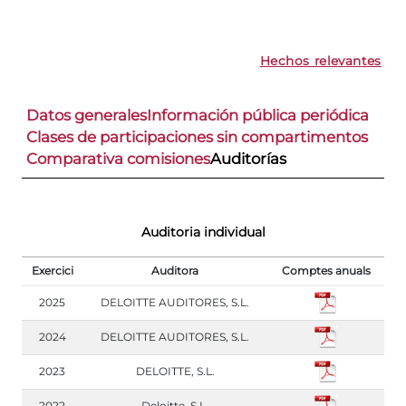
Hechos relevantes
Datos generales
Información pública periódica
Clases de participaciones sin compartimentos
Comparativa comisiones
Auditorías
Auditoria individual
Exercici
Auditora
Comptes anuals
2025
DELOITTE AUDITORES, S.L.
2024
DELOITTE AUDITORES, S.L.
2023
DELOITTE, S.L.
2022
Deloitte, S.L.