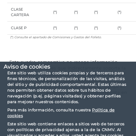
CLASE
(*)
(*)
(*)
(*)
CARTERA
CLASE P
(*)
(*)
(*)
(*)
(*)
Consulte el apartado de Comisiones y Gastos del Folleto.
Este cuadro comparativo no recoge información
Aviso de cookies
sobre las comisiones que indirectamente soporta la
Este sitio web utiliza cookies propias y de terceros para
clase de participación como consecuencia, en su
fines técnicos, de personalización de las visitas, análisis
caso, de la inversión en otras Instituciones de
del sitio y de publicidad comportamental. Estas últimas
Inversión Colectiva. Dicha información se recoge en
nos permiten obtener datos sobre tus hábitos de
el folleto informativo de la clase correspondiente en
navegación (p.ej. páginas visitadas) y obtener perfiles
el apartado de comisiones y gastos
para mejorar nuestros contenidos.
Para más información, consulta nuestra
Política de
cookies
Este sitio web contiene enlaces a sitios web de terceros
con políticas de privacidad ajenas a la de la CNMV. Al
visualizarlos y acceder a ellos, usted acepta las cookies