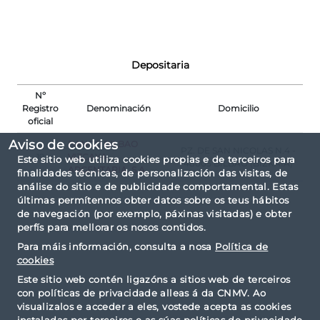
Depositaria
Nº
Registro
Denominación
Domicilio
oficial
Aviso de cookies
BANCO BILBAO
PZ. DE SAN NICOLAS N.4 -
19
VIZCAYA
Este sitio web utiliza cookies propias e de terceiros para
48005 BILBAO (BIZKAIA)
ARGENTARIA, S.A.
finalidades técnicas, de personalización das visitas, de
análise do sitio e de publicidade comportamental. Estas
últimas permítennos obter datos sobre os teus hábitos
de navegación (por exemplo, páxinas visitadas) e obter
perfís para mellorar os nosos contidos.
Para máis información, consulta a nosa
Política de
cookies
Este sitio web contén ligazóns a sitios web de terceiros
con políticas de privacidade alleas á da CNMV. Ao
visualizalos e acceder a eles, vostede acepta as cookies