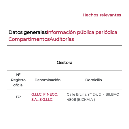
Hechos relevantes
Datos generales
Información pública periódica
Compartimentos
Auditorías
Gestora
Nº
Registro
Denominación
Domicilio
oficial
G.I.I.C. FINECO,
Calle Ercilla, nº 24, 2º - BILBAO
132
S.A., S.G.I.I.C.
48011 (BIZKAIA )