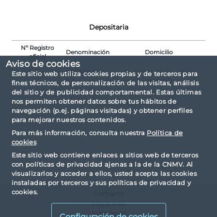
Depositaria
Nº Registro
Denominación
Domicilio
oficial
Aviso de cookies
CECABANK,
CL. ALCALA N.27 - 28014
Este sitio web utiliza cookies propias y de terceros para
236
S.A.
MADRID
fines técnicos, de personalización de las visitas, análisis
del sitio y de publicidad comportamental. Estas últimas
nos permiten obtener datos sobre tus hábitos de
navegación (p.ej. páginas visitadas) y obtener perfiles
para mejorar nuestros contenidos.
Para más información, consulta nuestra
Política de
cookies
Este sitio web contiene enlaces a sitios web de terceros
con políticas de privacidad ajenas a la de la CNMV. Al
visualizarlos y acceder a ellos, usted acepta las cookies
instaladas por terceros y sus políticas de privacidad y
cookies.
Contacto
Mapa web
Nota legal
Configuración de cookies