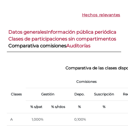
Hechos relevantes
Datos generales
Información pública periódica
Clases de participaciones sin compartimentos
Comparativa comisiones
Auditorías
Comparativa de las clases disp
Comisiones
Clases
Gestión
Depo.
Suscripción
Re
%
s/pat
%
s/rdos
%
%
A
1,000%
0,100%