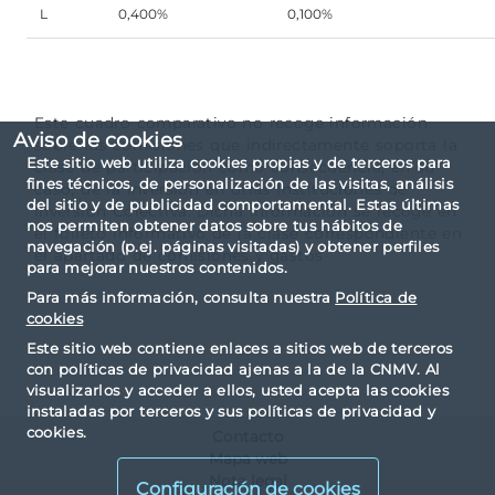
L
0,400%
0,100%
Este cuadro comparativo no recoge información
Aviso de cookies
sobre las comisiones que indirectamente soporta la
Este sitio web utiliza cookies propias y de terceros para
clase de participación como consecuencia, en su
fines técnicos, de personalización de las visitas, análisis
caso, de la inversión en otras Instituciones de
del sitio y de publicidad comportamental. Estas últimas
Inversión Colectiva. Dicha información se recoge en
nos permiten obtener datos sobre tus hábitos de
el folleto informativo de la clase correspondiente en
navegación (p.ej. páginas visitadas) y obtener perfiles
el apartado de comisiones y gastos
para mejorar nuestros contenidos.
Para más información, consulta nuestra
Política de
cookies
Este sitio web contiene enlaces a sitios web de terceros
con políticas de privacidad ajenas a la de la CNMV. Al
visualizarlos y acceder a ellos, usted acepta las cookies
instaladas por terceros y sus políticas de privacidad y
cookies.
Contacto
Mapa web
Nota legal
Configuración de cookies