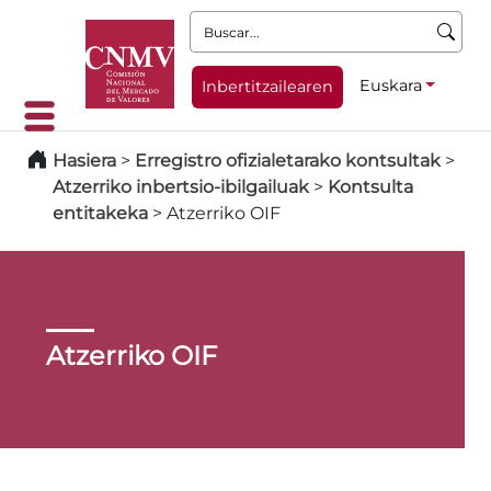
Buscar:
Euskara
Inbertitzailearen
Hasiera
>
Erregistro ofizialetarako kontsultak
>
Atzerriko inbertsio-ibilgailuak
>
Kontsulta
entitakeka
>
Atzerriko OIF
Atzerriko OIF