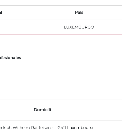
al
País
LUXEMBURGO
ofesionales
Domicili
iedrich Wilhelm Raiffeisen - L-2411 Luxembourg