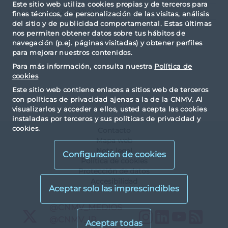
Este sitio web utiliza cookies propias y de terceros para
CL. ALCALA N.27 - 28014 MADRID
fines técnicos, de personalización de las visitas, análisis
del sitio y de publicidad comportamental. Estas últimas
nos permiten obtener datos sobre tus hábitos de
navegación (p.ej. páginas visitadas) y obtener perfiles
para mejorar nuestros contenidos.
Para más información, consulta nuestra
Política de
cookies
Este sitio web contiene enlaces a sitios web de terceros
con políticas de privacidad ajenas a la de la CNMV. Al
visualizarlos y acceder a ellos, usted acepta las cookies
instaladas por terceros y sus políticas de privacidad y
cookies.
Contacto
Mapa web
Nota legal
Configuración de cookies
Política de cookies
Protección de datos
Accesibilidad
X
@CNMV_MEDIOS
Instagram
LinkedIn
YouTu
RS
X
@CNMV_IP