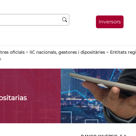
Inversors
tres oficials
>
IIC nacionals, gestores i dipositàries
>
Entitats regi
s
sitarias