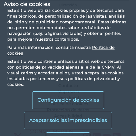
Aviso de cookies
Dirección
Este sitio web utiliza cookies propias y de terceros para
AV. DE LA HISPANIDAD N.6 - 28042 MADRID
fines técnicos, de personalización de las visitas, análisis
del sitio y de publicidad comportamental. Estas últimas
nos permiten obtener datos sobre tus hábitos de
navegación (p.ej. páginas visitadas) y obtener perfiles
para mejorar nuestros contenidos.
Para más información, consulta nuestra
Política de
cookies
Este sitio web contiene enlaces a sitios web de terceros
con políticas de privacidad ajenas a la de la CNMV. Al
visualizarlos y acceder a ellos, usted acepta las cookies
instaladas por terceros y sus políticas de privacidad y
cookies.
Contacto
Mapa web
Nota legal
Configuración de cookies
Política de cookies
Protección de datos
Accesibilidad
X
@CNMV_MEDIOS