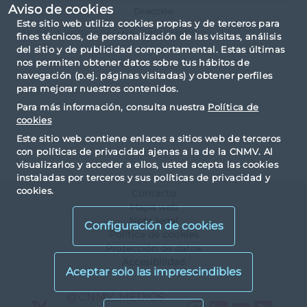
Aviso de cookies
Dirección
Este sitio web utiliza cookies propias y de terceros para
AV. DE LA HISPANIDAD N.6 - 28042 MADRID
fines técnicos, de personalización de las visitas, análisis
del sitio y de publicidad comportamental. Estas últimas
nos permiten obtener datos sobre tus hábitos de
navegación (p.ej. páginas visitadas) y obtener perfiles
para mejorar nuestros contenidos.
Para más información, consulta nuestra
Política de
cookies
Este sitio web contiene enlaces a sitios web de terceros
con políticas de privacidad ajenas a la de la CNMV. Al
visualizarlos y acceder a ellos, usted acepta las cookies
instaladas por terceros y sus políticas de privacidad y
cookies.
Contacto
Mapa web
Nota legal
Configuración de cookies
Política de cookies
Protección de datos
Accesibilidad
X
@CNMV_MEDIOS