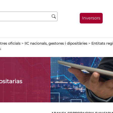
Inversors
tres oficials
>
IIC nacionals, gestores i dipositàries
>
Entitats regi
s
sitarias