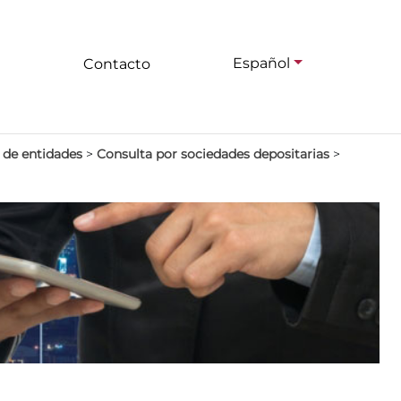
Español
Contacto
 de entidades
>
Consulta por sociedades depositarias
>