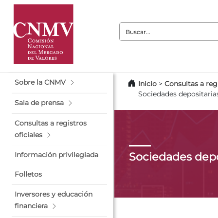
Buscar:
Sobre la CNMV
Inicio
>
Consultas a regi
Sociedades depositaria
Sala de prensa
Consultas a registros
oficiales
Sociedades depo
Información privilegiada
Folletos
Inversores y educación
financiera