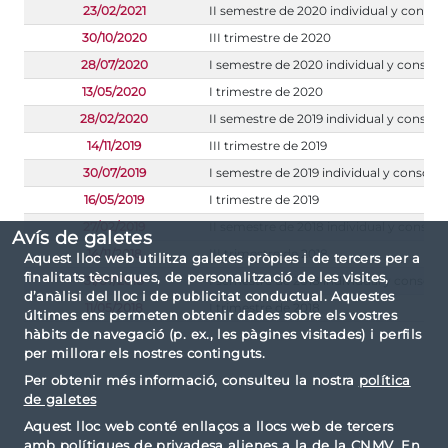
23/02/2021
II semestre de 2020 individual y consol
30/10/2020
III trimestre de 2020
28/07/2020
I semestre de 2020 individual y consoli
13/05/2020
I trimestre de 2020
28/02/2020
II semestre de 2019 individual y consoli
14/11/2019
III trimestre de 2019
30/07/2019
I semestre de 2019 individual y consoli
16/05/2019
I trimestre de 2019
27/02/2019
II semestre de 2018 individual y consoli
Avís de galetes
14/11/2018
III trimestre de 2018
Aquest lloc web utilitza galetes pròpies i de tercers per a
finalitats tècniques, de personalització de les visites,
31/07/2018
I semestre de 2018 individual y consoli
d’anàlisi del lloc i de publicitat conductual. Aquestes
11/05/2018
I trimestre de 2018
últimes ens permeten obtenir dades sobre els vostres
hàbits de navegació (p. ex., les pàgines visitades) i perfils
per millorar els nostres continguts.
Per obtenir més informació, consulteu la nostra
política
de galetes
Aquest lloc web conté enllaços a llocs web de tercers
amb polítiques de privadesa alienes a la de la CNMV. En