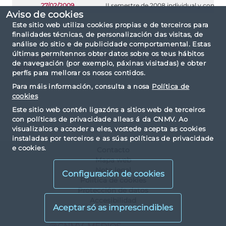
27/02/2009
II semestre de 2008 individual y consol
Aviso de cookies
Este sitio web utiliza cookies propias e de terceiros para
finalidades técnicas, de personalización das visitas, de
Si no encuentra la información que está buscando
análise do sitio e de publicidade comportamental. Estas
entre la presentada, puede
volver a intentarlo
últimas permítennos obter datos sobre os teus hábitos
acotando por intervalo de fechas o nombre de
de navegación (por exemplo, páxinas visitadas) e obter
emisor.
perfís para mellorar os nosos contidos.
Para máis información, consulta a nosa
Política de
cookies
Este sitio web contén ligazóns a sitios web de terceiros
con políticas de privacidade alleas á da CNMV. Ao
visualizalos e acceder a eles, vostede acepta as cookies
instaladas por terceiros e as súas políticas de privacidade
e cookies.
Contacto
Mapa web
Nota legal
Configuración de cookies
Política de cookies
Protección de datos
Accesibilidad
X