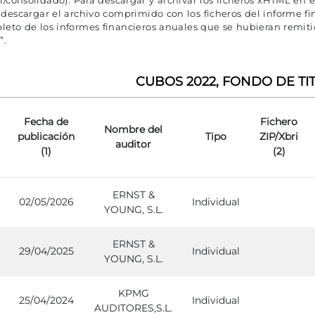
al/consolidado). Para descargar y archivar los ficheros xHTML en 
escargar el archivo comprimido con los ficheros del informe fi
pleto de los informes financieros anuales que se hubieran remi
”.
CUBOS 2022, FONDO DE TI
Fecha de
Fichero
Nombre del
publicación
Tipo
ZIP/Xbri
auditor
(1)
(2)
ERNST &
02/05/2026
Individual
YOUNG, S.L.
ERNST &
29/04/2025
Individual
YOUNG, S.L.
KPMG
25/04/2024
Individual
AUDITORES,S.L.