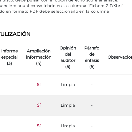
el disco, debe pulsar con el botón derecho sobre el enlace.
nanciero anual consolidado en la columna “Fichero ZIP/Xbri”.
tido en formato PDF debe seleccionarlo en la columna
TULIZACIÓN
Opinión
Párrafo
Informe
Ampliación
del
de
especial
información
Observacio
auditor
énfasis
(3)
(4)
(5)
(5)
Sí
Limpia
-
Sí
Limpia
-
Sí
Limpia
-