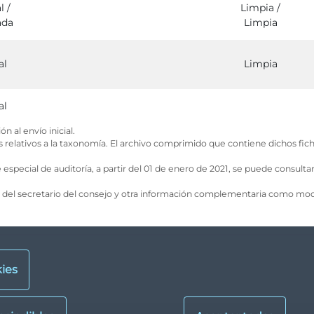
l /
Limpia /
ada
Limpia
al
Limpia
al
n al envío inicial.
 relativos a la taxonomía. El archivo comprimido que contiene dichos fich
e especial de auditoría, a partir del 01 de enero de 2021, se puede consulta
os del secretario del consejo y otra información complementaria como modi
ies