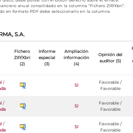
el disco, debe pulsar con el botón derecho sobre el enlace.
nanciero anual consolidado en la columna “Fichero ZIP/Xbri”.
tido en formato PDF debe seleccionarlo en la columna
RMA, S.A.
Fichero
Informe
Ampliación
Opinión del
ZIP/Xbri
especial
información
auditor (5)
(2)
(3)
(4)
l
/
Favorable /
Sí
ada
Favorable
l
/
Favorable /
Sí
ada
Favorable
l
/
Favorable /
Sí
ada
Favorable