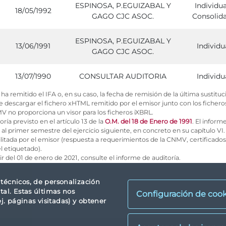
ESPINOSA, P.EGUIZABAL Y
Individua
18/05/1992
GAGO CJC ASOC.
Consolid
ESPINOSA, P.EGUIZABAL Y
13/06/1991
Individu
GAGO CJC ASOC.
13/07/1990
CONSULTAR AUDITORIA
Individu
ha remitido el IFA o, en su caso, la fecha de remisión de la última sustitució
 descargar el fichero xHTML remitido por el emisor junto con los ficheros
MV no proporciona un visor para los ficheros iXBRL.
oría previsto en el artículo 13 de la
O.M. del 18 de Enero de 1991
. El inform
l primer semestre del ejercicio siguiente, en concreto en su capítulo VI.
cilitada por el emisor (respuesta a requerimientos de la CNMV, certificad
l etiquetado).
tir del 01 de enero de 2021, consulte el informe de auditoría.
s técnicos, de personalización
tal. Estas últimas nos
Configuración de cook
. páginas visitadas) y obtener