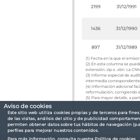
2199
31/12/1991
1436
31/12/1990
897
31/12/1989
(1) Fecha en la que el emisor 
(2) En esta columna se puede
extensión .zip o .xbri. La CN
(3) Informe especial de audit
intermedia correspondiente a
(4) Información adicional fa
reformulación, corrigiendo e
(5) Para mayor detalle, a par
Aviso de cookies
Este sitio web utiliza cookies propias y de terceros para fine
de las visitas, análisis del sitio y de publicidad comportamen
permiten obtener datos sobre tus hábitos de navegación (p.ej
perfiles para mejorar nuestros contenidos.
Para más información, consulta nuestra
Política de cookies