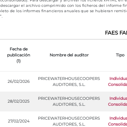
al/consolidado). Para descargar y archivar los ficheros xHTML en 
escargar el archivo comprimido con los ficheros del informe fi
pleto de los informes financieros anuales que se hubieran remi
”.
FAES FA
Fecha de
publicación
Nombre del auditor
Tipo
(1)
PRICEWATERHOUSECOOPERS
Individua
26/02/2026
AUDITORES, S.L.
Consolid
PRICEWATERHOUSECOOPERS
Individua
28/02/2025
AUDITORES, S.L.
Consolid
PRICEWATERHOUSECOOPERS
Individua
27/02/2024
AUDITORES, S.L.
Consolid