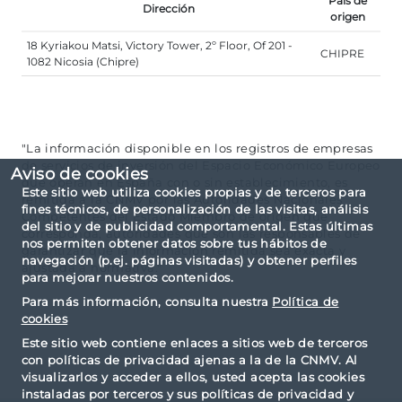
País de
Dirección
origen
18 Kyriakou Matsi, Victory Tower, 2º Floor, Of 201 -
CHIPRE
1082 Nicosia (Chipre)
"La información disponible en los registros de empresas
de servicios de inversión del Espacio Económico Europeo
Aviso de cookies
que operan en España con o sin establecimiento, es
Este sitio web utiliza cookies propias y de terceros para
remitida a la CNMV por las Autoridades Nacionales
fines técnicos, de personalización de las visitas, análisis
Competentes del Estado Miembro de origen que
del sitio y de publicidad comportamental. Estas últimas
corresponda, autoridades que son las responsables de
nos permiten obtener datos sobre tus hábitos de
garantizar que la información remitida sea exacta y
navegación (p.ej. páginas visitadas) y obtener perfiles
ajustada a normativa."
para mejorar nuestros contenidos.
Para más información, consulta nuestra
Política de
cookies
Este sitio web contiene enlaces a sitios web de terceros
con políticas de privacidad ajenas a la de la CNMV. Al
visualizarlos y acceder a ellos, usted acepta las cookies
instaladas por terceros y sus políticas de privacidad y