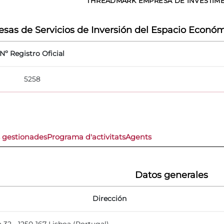
THREADMARK EMPRESA DE INVESTIMEN
sas de Servicios de Inversión del Espacio Económ
Nº Registro Oficial
5258
s gestionades
Programa d'activitats
Agents
Datos generales
Dirección
 32 - 1250-167 Lisboa (Portugal)