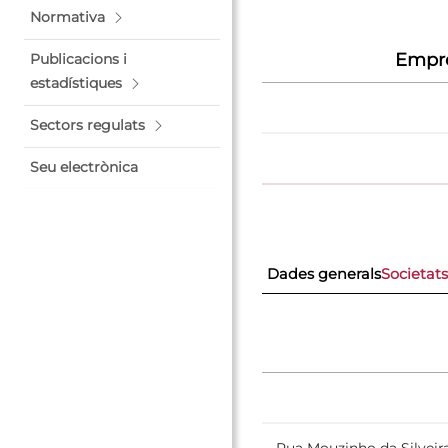
Normativa
Empre
Publicacions i
estadístiques
Sectors regulats
Seu electrònica
Dades generals
Societat
Rua Mouzinho da Silveira