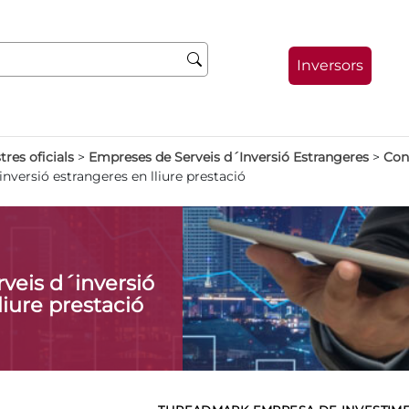
Inversors
tres oficials
>
Empreses de Serveis d´Inversió Estrangeres
>
Con
nversió estrangeres en lliure prestació
veis d´inversió
liure prestació