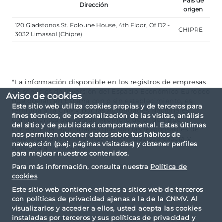
País de
Dirección
origen
120 Gladstonos St. Foloune House, 4th Floor, Of D2 -
CHIPRE
3032 Limassol (Chipre)
"La información disponible en los registros de empresas
de servicios de inversión del Espacio Económico Europeo
Aviso de cookies
que operan en España con o sin establecimiento, es
Este sitio web utiliza cookies propias y de terceros para
remitida a la CNMV por las Autoridades Nacionales
fines técnicos, de personalización de las visitas, análisis
Competentes del Estado Miembro de origen que
del sitio y de publicidad comportamental. Estas últimas
corresponda, autoridades que son las responsables de
nos permiten obtener datos sobre tus hábitos de
garantizar que la información remitida sea exacta y
navegación (p.ej. páginas visitadas) y obtener perfiles
ajustada a normativa."
para mejorar nuestros contenidos.
Para más información, consulta nuestra
Política de
cookies
Este sitio web contiene enlaces a sitios web de terceros
con políticas de privacidad ajenas a la de la CNMV. Al
visualizarlos y acceder a ellos, usted acepta las cookies
instaladas por terceros y sus políticas de privacidad y