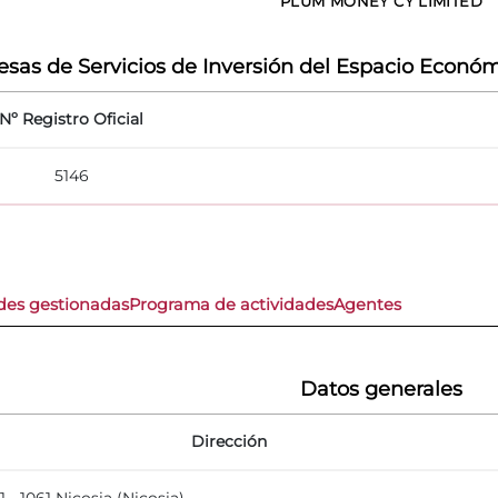
PLUM MONEY CY LIMITED
sas de Servicios de Inversión del Espacio Económ
Nº Registro Oficial
5146
des gestionadas
Programa de actividades
Agentes
Datos generales
Dirección
1 - 1061 Nicosia (Nicosia)