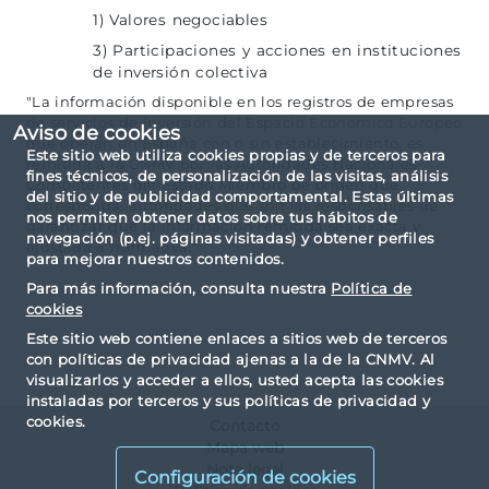
1) Valores negociables
3) Participaciones y acciones en instituciones
de inversión colectiva
"La información disponible en los registros de empresas
de servicios de inversión del Espacio Económico Europeo
Aviso de cookies
que operan en España con o sin establecimiento, es
Este sitio web utiliza cookies propias y de terceros para
remitida a la CNMV por las Autoridades Nacionales
fines técnicos, de personalización de las visitas, análisis
Competentes del Estado Miembro de origen que
del sitio y de publicidad comportamental. Estas últimas
corresponda, autoridades que son las responsables de
nos permiten obtener datos sobre tus hábitos de
garantizar que la información remitida sea exacta y
navegación (p.ej. páginas visitadas) y obtener perfiles
ajustada a normativa."
para mejorar nuestros contenidos.
Para más información, consulta nuestra
Política de
cookies
Este sitio web contiene enlaces a sitios web de terceros
con políticas de privacidad ajenas a la de la CNMV. Al
visualizarlos y acceder a ellos, usted acepta las cookies
instaladas por terceros y sus políticas de privacidad y
cookies.
Contacto
Mapa web
Nota legal
Configuración de cookies