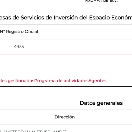
NXCHANGE B.V.
sas de Servicios de Inversión del Espacio Económ
Nº Registro Oficial
4935
des gestionadas
Programa de actividades
Agentes
Datos generales
Dirección
17CA AMSTERDAM (NETHERLANDS)