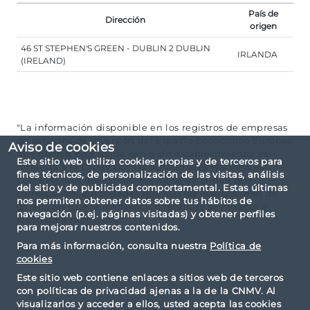
País de
Dirección
origen
46 ST STEPHEN'S GREEN - DUBLIN 2 DUBLIN
IRLANDA
(IRELAND)
"La información disponible en los registros de empresas
de servicios de inversión del Espacio Económico Europeo
Aviso de cookies
que operan en España con o sin establecimiento, es
Este sitio web utiliza cookies propias y de terceros para
remitida a la CNMV por las Autoridades Nacionales
fines técnicos, de personalización de las visitas, análisis
Competentes del Estado Miembro de origen que
del sitio y de publicidad comportamental. Estas últimas
corresponda, autoridades que son las responsables de
nos permiten obtener datos sobre tus hábitos de
garantizar que la información remitida sea exacta y
navegación (p.ej. páginas visitadas) y obtener perfiles
ajustada a normativa."
para mejorar nuestros contenidos.
Para más información, consulta nuestra
Política de
cookies
Este sitio web contiene enlaces a sitios web de terceros
con políticas de privacidad ajenas a la de la CNMV. Al
visualizarlos y acceder a ellos, usted acepta las cookies