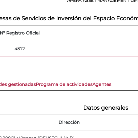
APERA ASSET MANAGEMENT G
sas de Servicios de Inversión del Espacio Económ
Nº Registro Oficial
4872
des gestionadas
Programa de actividades
Agentes
Datos generales
Dirección
- D80801 München (DEUSTCHLAND)