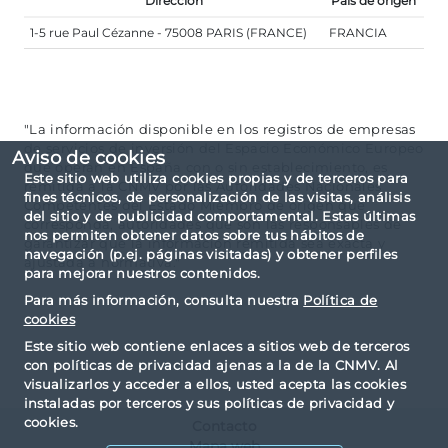
Dirección
País de origen
1-5 rue Paul Cézanne - 75008 PARIS (FRANCE)
FRANCIA
"La información disponible en los registros de empresas
de servicios de inversión del Espacio Económico Europeo
Aviso de cookies
que operan en España con o sin establecimiento, es
Este sitio web utiliza cookies propias y de terceros para
remitida a la CNMV por las Autoridades Nacionales
fines técnicos, de personalización de las visitas, análisis
Competentes del Estado Miembro de origen que
del sitio y de publicidad comportamental. Estas últimas
corresponda, autoridades que son las responsables de
nos permiten obtener datos sobre tus hábitos de
garantizar que la información remitida sea exacta y
navegación (p.ej. páginas visitadas) y obtener perfiles
ajustada a normativa."
para mejorar nuestros contenidos.
Para más información, consulta nuestra
Política de
cookies
Este sitio web contiene enlaces a sitios web de terceros
con políticas de privacidad ajenas a la de la CNMV. Al
visualizarlos y acceder a ellos, usted acepta las cookies
instaladas por terceros y sus políticas de privacidad y
cookies.
Contacto
Mapa web