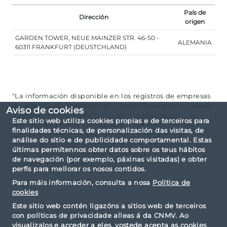
País de
Dirección
origen
GARDEN TOWER, NEUE MAINZER STR. 46-50 -
ALEMANIA
60311 FRANKFURT (DEUSTCHLAND)
"La información disponible en los registros de empresas
de servicios de inversión del Espacio Económico Europeo
Aviso de cookies
que operan en España con o sin establecimiento, es
Este sitio web utiliza cookies propias e de terceiros para
remitida a la CNMV por las Autoridades Nacionales
finalidades técnicas, de personalización das visitas, de
Competentes del Estado Miembro de origen que
análise do sitio e de publicidade comportamental. Estas
corresponda, autoridades que son las responsables de
últimas permítennos obter datos sobre os teus hábitos
garantizar que la información remitida sea exacta y
de navegación (por exemplo, páxinas visitadas) e obter
ajustada a normativa."
perfís para mellorar os nosos contidos.
Para máis información, consulta a nosa
Política de
cookies
Este sitio web contén ligazóns a sitios web de terceiros
con políticas de privacidade alleas á da CNMV. Ao
visualizalos e acceder a eles, vostede acepta as cookies