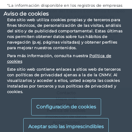
"La información disponible en los registros de empresas
de servicios de inversión del Espacio Económico Europeo
Aviso de cookies
que operan en España con o sin establecimiento, es
Este sitio web utiliza cookies propias y de terceros para
remitida a la CNMV por las Autoridades Nacionales
fines técnicos, de personalización de las visitas, análisis
Competentes del Estado Miembro de origen que
del sitio y de publicidad comportamental. Estas últimas
corresponda, autoridades que son las responsables de
nos permiten obtener datos sobre tus hábitos de
garantizar que la información remitida sea exacta y
navegación (p.ej. páginas visitadas) y obtener perfiles
ajustada a normativa."
para mejorar nuestros contenidos.
Para más información, consulta nuestra
Política de
cookies
Este sitio web contiene enlaces a sitios web de terceros
con políticas de privacidad ajenas a la de la CNMV. Al
visualizarlos y acceder a ellos, usted acepta las cookies
instaladas por terceros y sus políticas de privacidad y
cookies.
Contacto
Mapa web
Nota legal
Configuración de cookies
Política de cookies
Protección de datos
Accesibilidad