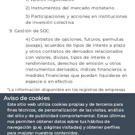
2) Instrumentos del mercado monetario
3) Participaciones y acciones en instituciones
de inversión colectiva
9. Gestión de SOC
4) Contratos de opciones, futuros, permutas
(swaps), acuerdos de tipos de interés a plazo
y otros contratos de derivados relacionados
con valores, divisas, tipos de interés o
rendimientos, derechos de emisión u otros
instrumentos derivados, índices financieros o
medidas financieras que puedan liquidarse en
especie o en efectivo
"La información disponible en los registros de empresas
de servicios de inversión del Espacio Económico Europeo
Aviso de cookies
que operan en España con o sin establecimiento, es
Este sitio web utiliza cookies propias y de terceros para
remitida a la CNMV por las Autoridades Nacionales
fines técnicos, de personalización de las visitas, análisis
Competentes del Estado Miembro de origen que
del sitio y de publicidad comportamental. Estas últimas
corresponda, autoridades que son las responsables de
nos permiten obtener datos sobre tus hábitos de
garantizar que la información remitida sea exacta y
navegación (p.ej. páginas visitadas) y obtener perfiles
ajustada a normativa."
para mejorar nuestros contenidos.