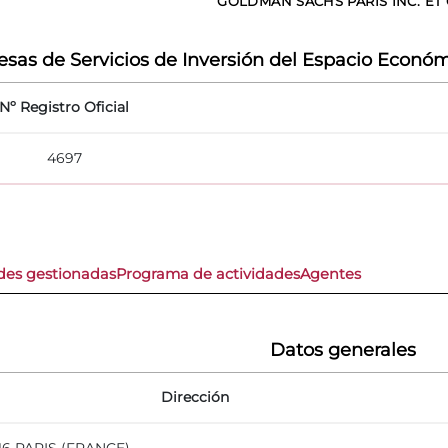
GOLDMAN SACHS PARIS INC. ET 
sas de Servicios de Inversión del Espacio Económ
Nº Registro Oficial
4697
des gestionadas
Programa de actividades
Agentes
Datos generales
Dirección
116 PARIS (FRANCE)