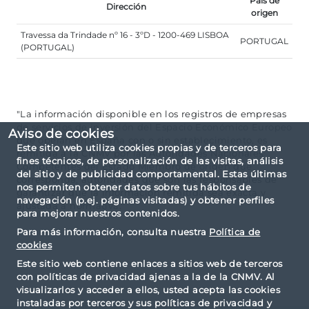
País de
Dirección
origen
Travessa da Trindade nº 16 - 3ºD - 1200-469 LISBOA
PORTUGAL
(PORTUGAL)
"La información disponible en los registros de empresas
de servicios de inversión del Espacio Económico Europeo
Aviso de cookies
que operan en España con o sin establecimiento, es
Este sitio web utiliza cookies propias y de terceros para
remitida a la CNMV por las Autoridades Nacionales
fines técnicos, de personalización de las visitas, análisis
Competentes del Estado Miembro de origen que
del sitio y de publicidad comportamental. Estas últimas
corresponda, autoridades que son las responsables de
nos permiten obtener datos sobre tus hábitos de
garantizar que la información remitida sea exacta y
navegación (p.ej. páginas visitadas) y obtener perfiles
ajustada a normativa."
para mejorar nuestros contenidos.
Para más información, consulta nuestra
Política de
cookies
Este sitio web contiene enlaces a sitios web de terceros
con políticas de privacidad ajenas a la de la CNMV. Al
visualizarlos y acceder a ellos, usted acepta las cookies
instaladas por terceros y sus políticas de privacidad y