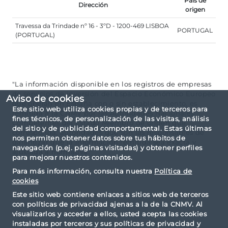
País de
Dirección
origen
Travessa da Trindade nº 16 - 3ºD - 1200-469 LISBOA
PORTUGAL
(PORTUGAL)
"La información disponible en los registros de empresas
de servicios de inversión del Espacio Económico Europeo
Aviso de cookies
que operan en España con o sin establecimiento, es
Este sitio web utiliza cookies propias y de terceros para
remitida a la CNMV por las Autoridades Nacionales
fines técnicos, de personalización de las visitas, análisis
Competentes del Estado Miembro de origen que
del sitio y de publicidad comportamental. Estas últimas
corresponda, autoridades que son las responsables de
nos permiten obtener datos sobre tus hábitos de
garantizar que la información remitida sea exacta y
navegación (p.ej. páginas visitadas) y obtener perfiles
ajustada a normativa."
para mejorar nuestros contenidos.
Para más información, consulta nuestra
Política de
cookies
Este sitio web contiene enlaces a sitios web de terceros
con políticas de privacidad ajenas a la de la CNMV. Al
visualizarlos y acceder a ellos, usted acepta las cookies
instaladas por terceros y sus políticas de privacidad y