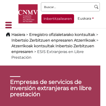
Buscar:
Euskara
Inbertitzailearen
Hasiera
>
Erregistro ofizialetarako kontsultak
>
Inbertsio Zerbitzuen enpresaren Atzerrikoak
>
Atzerrikoak kontsultak Inbertsio Zerbitzuen
enpresaren
>
ESIS Extranjeras en Libre
Prestación
Empresas de servicios de
inversión extranjeras en libre
prestación