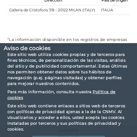
Dirección
País de origen
Galleria de Cristoforis 7/8 - 20122 MILAN (ITALY)
ITALIA
"La información disponible en los registros de empresas
de servicios de inversión del Espacio Económico Europeo
Aviso de cookies
que operan en España con o sin establecimiento, es
Este sitio web utiliza cookies propias y de terceros para
remitida a la CNMV por las Autoridades Nacionales
fines técnicos, de personalización de las visitas, análisis
Competentes del Estado Miembro de origen que
del sitio y de publicidad comportamental. Estas últimas
corresponda, autoridades que son las responsables de
nos permiten obtener datos sobre tus hábitos de
garantizar que la información remitida sea exacta y
navegación (p.ej. páginas visitadas) y obtener perfiles
ajustada a normativa."
para mejorar nuestros contenidos.
Para más información, consulta nuestra
Política de
cookies
Este sitio web contiene enlaces a sitios web de terceros
con políticas de privacidad ajenas a la de la CNMV. Al
visualizarlos y acceder a ellos, usted acepta las cookies
instaladas por terceros y sus políticas de privacidad y
cookies.
Contacto
Mapa web