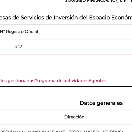
SQUARED FINANCIAL (CY) LIMI
sas de Servicios de Inversión del Espacio Económ
Nº Registro Oficial
4421
des gestionadas
Programa de actividades
Agentes
Datos generales
Dirección
u205Victory HouseBlockAFloor5 - 3030 LIMASSOL (CYPRUS)