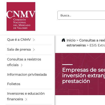
Busca:
Que é a CNMV
Inicio
>
Consultas a rexi
estranxeiras
>
ESIS Extr
Sala de prensa
Consultas a rexistros
oficiais
Empresas de ser
inversión extranj
Informacion privilexiada
prestación
Folletos
Inversores e educación
financeira