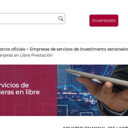
Inversores
stros oficiais
>
Empresas de servizos de investimento estranxeir
anjeras en Libre Prestación
vicios de
eras en libre