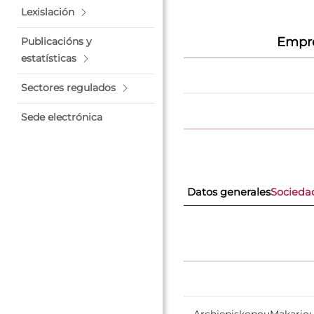
Lexislación
Empre
Publicacións y
estatísticas
Sectores regulados
Sede electrónica
Datos generales
Socieda
ArchiepiskopouMakario