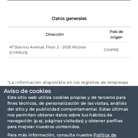
Datos generales
País de
Dirección
origen
47 Stavrou Avenue, Floor 2 - 2035 Nicosia
CHIPRE
(CYPRUS)
"La información disponible en los registros de empresas
de servicios de inversión del Espacio Económico Europeo
Aviso de cookies
que operan en España con o sin establecimiento, es
Este sitio web utiliza cookies propias y de terceros para
remitida a la CNMV por las Autoridades Nacionales
fines técnicos, de personalización de las visitas, análisis
Competentes del Estado Miembro de origen que
del sitio y de publicidad comportamental. Estas últimas
corresponda, autoridades que son las responsables de
nos permiten obtener datos sobre tus hábitos de
garantizar que la información remitida sea exacta y
navegación (p.ej. páginas visitadas) y obtener perfiles
ajustada a normativa."
para mejorar nuestros contenidos.
Para más información, consulta nuestra
Política de