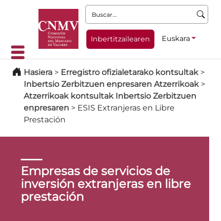
Buscar:
Euskara
Inbertitzailearen
Hasiera
>
Erregistro ofizialetarako kontsultak
>
Inbertsio Zerbitzuen enpresaren Atzerrikoak
>
Atzerrikoak kontsultak Inbertsio Zerbitzuen
enpresaren
>
ESIS Extranjeras en Libre
Prestación
Empresas de servicios de
inversión extranjeras en libre
prestación