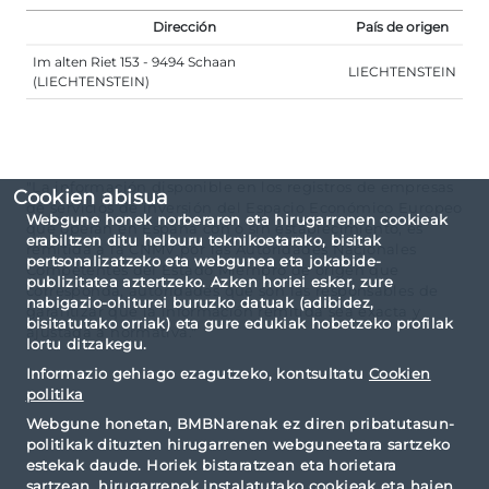
Dirección
País de origen
Im alten Riet 153 - 9494 Schaan
LIECHTENSTEIN
(LIECHTENSTEIN)
"La información disponible en los registros de empresas
Cookien abisua
de servicios de inversión del Espacio Económico Europeo
Webgune honek norberaren eta hirugarrenen cookieak
que operan en España con o sin establecimiento, es
erabiltzen ditu helburu teknikoetarako, bisitak
remitida a la CNMV por las Autoridades Nacionales
pertsonalizatzeko eta webgunea eta jokabide-
Competentes del Estado Miembro de origen que
publizitatea aztertzeko. Azken horiei esker, zure
corresponda, autoridades que son las responsables de
nabigazio-ohiturei buruzko datuak (adibidez,
garantizar que la información remitida sea exacta y
bisitatutako orriak) eta gure edukiak hobetzeko profilak
ajustada a normativa."
lortu ditzakegu.
Informazio gehiago ezagutzeko, kontsultatu
Cookien
politika
Webgune honetan, BMBNarenak ez diren pribatutasun-
politikak dituzten hirugarrenen webguneetara sartzeko
estekak daude. Horiek bistaratzean eta horietara
sartzean, hirugarrenek instalatutako cookieak eta haien