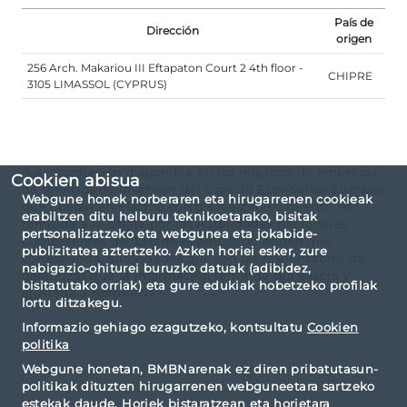
País de
Dirección
origen
256 Arch. Makariou III Eftapaton Court 2 4th floor -
CHIPRE
3105 LIMASSOL (CYPRUS)
"La información disponible en los registros de empresas
Cookien abisua
de servicios de inversión del Espacio Económico Europeo
Webgune honek norberaren eta hirugarrenen cookieak
que operan en España con o sin establecimiento, es
erabiltzen ditu helburu teknikoetarako, bisitak
remitida a la CNMV por las Autoridades Nacionales
pertsonalizatzeko eta webgunea eta jokabide-
Competentes del Estado Miembro de origen que
publizitatea aztertzeko. Azken horiei esker, zure
corresponda, autoridades que son las responsables de
nabigazio-ohiturei buruzko datuak (adibidez,
garantizar que la información remitida sea exacta y
bisitatutako orriak) eta gure edukiak hobetzeko profilak
ajustada a normativa."
lortu ditzakegu.
Informazio gehiago ezagutzeko, kontsultatu
Cookien
politika
Webgune honetan, BMBNarenak ez diren pribatutasun-
politikak dituzten hirugarrenen webguneetara sartzeko
estekak daude. Horiek bistaratzean eta horietara