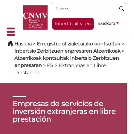
Buscar:
Euskara
Inbertitzailearen
Hasiera
>
Erregistro ofizialetarako kontsultak
>
Inbertsio Zerbitzuen enpresaren Atzerrikoak
>
Atzerrikoak kontsultak Inbertsio Zerbitzuen
enpresaren
>
ESIS Extranjeras en Libre
Prestación
Empresas de servicios de
inversión extranjeras en libre
prestación