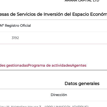
AMANA CAPITAL LTD
sas de Servicios de Inversión del Espacio Económ
Nº Registro Oficial
3192
des gestionadas
Programa de actividades
Agentes
Datos generales
Dirección
iou III, Kristelina House 3 - 4000 LIMASSOL (CYPRUS)