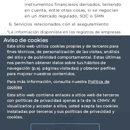
instrumentos financieros derivados, teniendo
en cuenta, entre otras cosas, si se negocian
en un mercado regulado, SOC o SMN
6. Servicios relacionados con el aseguramiento
"La información disponible en los registros de empresas
de servicios de inversión del Espacio Económico Europeo
Aviso de cookies
que operan en España con o sin establecimiento, es
Este sitio web utiliza cookies propias y de terceros para
remitida a la CNMV por las Autoridades Nacionales
fines técnicos, de personalización de las visitas, análisis
Competentes del Estado Miembro de origen que
del sitio y de publicidad comportamental. Estas últimas
corresponda, autoridades que son las responsables de
nos permiten obtener datos sobre tus hábitos de
garantizar que la información remitida sea exacta y
navegación (p.ej. páginas visitadas) y obtener perfiles
ajustada a normativa."
para mejorar nuestros contenidos.
Para más información, consulta nuestra
Política de
cookies
Este sitio web contiene enlaces a sitios web de terceros
con políticas de privacidad ajenas a la de la CNMV. Al
visualizarlos y acceder a ellos, usted acepta las cookies
instaladas por terceros y sus políticas de privacidad y
cookies.
Contacto
Mapa web
Nota legal