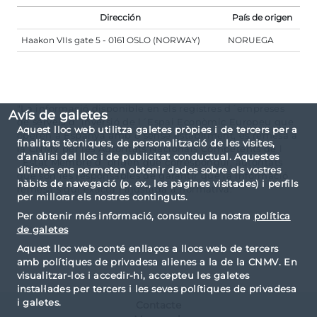
Dirección
País de origen
Haakon VIIs gate 5 - 0161 OSLO (NORWAY)
NORUEGA
"La informació disponible en els registres d´empreses
Avís de galetes
de serveis d´inversió de l´Espai Econòmic Europeu que
Aquest lloc web utilitza galetes pròpies i de tercers per a
operen a Espanya amb o sense establiment, és remesa a
finalitats tècniques, de personalització de les visites,
la CNMV per les Autoritats Nacionals Competents de l
d’anàlisi del lloc i de publicitat conductual. Aquestes
´Estat Membre d´origen que correspongui, autoritats
últimes ens permeten obtenir dades sobre els vostres
que són les responsables de garantir que la informació
hàbits de navegació (p. ex., les pàgines visitades) i perfils
remesa sigui exacta i ajustada a normativa."
per millorar els nostres continguts.
Per obtenir més informació, consulteu la nostra
política
de galetes
Aquest lloc web conté enllaços a llocs web de tercers
amb polítiques de privadesa alienes a la de la CNMV. En
visualitzar-los i accedir-hi, accepteu les galetes
instal·lades per tercers i les seves polítiques de privadesa
i galetes.
Contacte