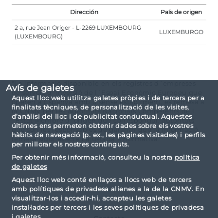
Dirección
País de origen
2 a, rue Jean Origer - L-2269 LUXEMBOURG
LUXEMBURGO
(LUXEMBOURG)
"La informació disponible en els registres d´empreses
Avís de galetes
de serveis d´inversió de l´Espai Econòmic Europeu que
Aquest lloc web utilitza galetes pròpies i de tercers per a
operen a Espanya amb o sense establiment, és remesa a
finalitats tècniques, de personalització de les visites,
la CNMV per les Autoritats Nacionals Competents de l
d’anàlisi del lloc i de publicitat conductual. Aquestes
´Estat Membre d´origen que correspongui, autoritats
últimes ens permeten obtenir dades sobre els vostres
que són les responsables de garantir que la informació
hàbits de navegació (p. ex., les pàgines visitades) i perfils
remesa sigui exacta i ajustada a normativa."
per millorar els nostres continguts.
Per obtenir més informació, consulteu la nostra
política
de galetes
Aquest lloc web conté enllaços a llocs web de tercers
amb polítiques de privadesa alienes a la de la CNMV. En
visualitzar-los i accedir-hi, accepteu les galetes
instal·lades per tercers i les seves polítiques de privadesa
i galetes.