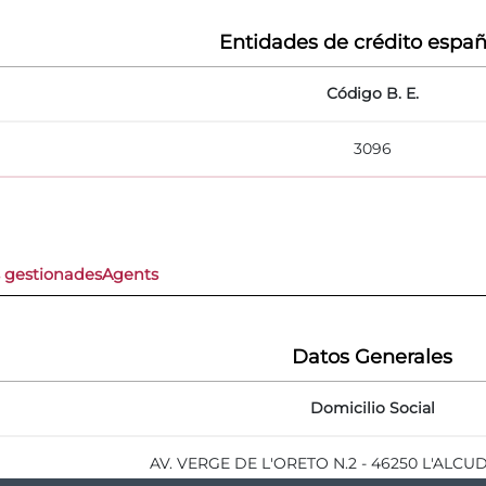
Entidades de crédito españ
Código B. E.
3096
s gestionades
Agents
Datos Generales
Domicilio Social
AV. VERGE DE L'ORETO N.2 - 46250 L'ALCUD