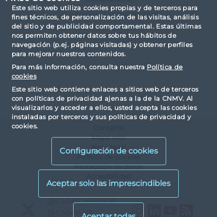
Este sitio web utiliza cookies propias y de terceros para
CL. MEJICO N.2 - 45004 TOLEDO
fines técnicos, de personalización de las visitas, análisis
del sitio y de publicidad comportamental. Estas últimas
nos permiten obtener datos sobre tus hábitos de
navegación (p.ej. páginas visitadas) y obtener perfiles
para mejorar nuestros contenidos.
Para más información, consulta nuestra
Política de
cookies
Este sitio web contiene enlaces a sitios web de terceros
con políticas de privacidad ajenas a la de la CNMV. Al
visualizarlos y acceder a ellos, usted acepta las cookies
instaladas por terceros y sus políticas de privacidad y
cookies.
Contacto
Mapa web
Nota legal
Configuración de cookies
Política de cookies
Protección de datos
Accesibilidad
X
@CNMV_MEDIOS
Instagram
LinkedIn
YouTu
RS
X
@CNMV_IP