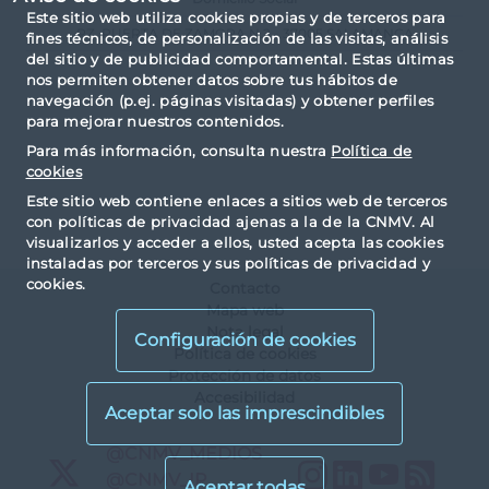
Este sitio web utiliza cookies propias y de terceros para
PZ. PUERTA DE ZAMORA N.2 - 37005 SALAMANCA
fines técnicos, de personalización de las visitas, análisis
del sitio y de publicidad comportamental. Estas últimas
nos permiten obtener datos sobre tus hábitos de
navegación (p.ej. páginas visitadas) y obtener perfiles
para mejorar nuestros contenidos.
Para más información, consulta nuestra
Política de
cookies
Este sitio web contiene enlaces a sitios web de terceros
con políticas de privacidad ajenas a la de la CNMV. Al
visualizarlos y acceder a ellos, usted acepta las cookies
instaladas por terceros y sus políticas de privacidad y
cookies.
Contacto
Mapa web
Nota legal
Configuración de cookies
Política de cookies
Protección de datos
Accesibilidad
X
@CNMV_MEDIOS
Instagram
LinkedIn
YouTu
RS
X
@CNMV_IP