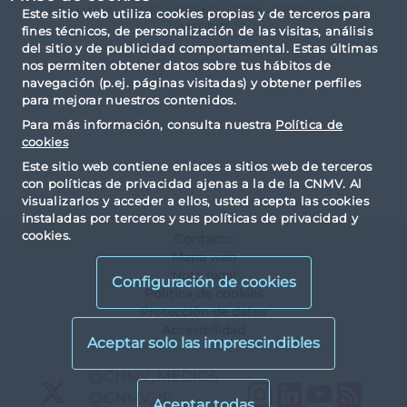
PZ. MANUEL GOMEZ MORENO N.2 17 A - 28020 MADRID
Este sitio web utiliza cookies propias y de terceros para
(MADRID)
fines técnicos, de personalización de las visitas, análisis
del sitio y de publicidad comportamental. Estas últimas
nos permiten obtener datos sobre tus hábitos de
navegación (p.ej. páginas visitadas) y obtener perfiles
para mejorar nuestros contenidos.
Para más información, consulta nuestra
Política de
cookies
Este sitio web contiene enlaces a sitios web de terceros
con políticas de privacidad ajenas a la de la CNMV. Al
visualizarlos y acceder a ellos, usted acepta las cookies
instaladas por terceros y sus políticas de privacidad y
cookies.
Contacto
Mapa web
Nota legal
Configuración de cookies
Política de cookies
Protección de datos
Accesibilidad
X
@CNMV_MEDIOS
Instagram
LinkedIn
YouTu
RS
X
@CNMV_IP