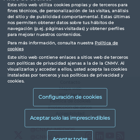
PZ. MANUEL GOMEZ MORENO N.2 17 A - 28020 MADRID
Este sitio web utiliza cookies propias y de terceros para
(MADRID)
fines técnicos, de personalización de las visitas, análisis
del sitio y de publicidad comportamental. Estas últimas
nos permiten obtener datos sobre tus hábitos de
navegación (p.ej. páginas visitadas) y obtener perfiles
para mejorar nuestros contenidos.
Para más información, consulta nuestra
Política de
cookies
Este sitio web contiene enlaces a sitios web de terceros
con políticas de privacidad ajenas a la de la CNMV. Al
visualizarlos y acceder a ellos, usted acepta las cookies
instaladas por terceros y sus políticas de privacidad y
cookies.
Contacto
Mapa web
Nota legal
Configuración de cookies
Política de cookies
Protección de datos
Accesibilidad
X
@CNMV_MEDIOS
Instagram
LinkedIn
YouTu
RS
X
@CNMV_IP