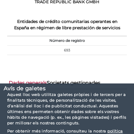
TRADE REPUBLIC BANK GMBH
Entidades de crédito comunitarias operantes en
España en régimen de libre prestación de servicios
Número de registro
693
Dades generals
Societats gestionades
Avís de galetes
Aquest lloc web utilitza galetes pròpies i de tercers per a
finalitats tècniques, de personalització de les visites,
Societats d'inversió gestionades
d’anàlisi del lloc i de publicitat conductual. Aquestes
últimes ens permeten obtenir dades sobre els vostres
No s’han trobat dades disponibles
hàbits de navegació (p. ex., les pàgines visitades) i perfils
per millorar els nostres continguts.
Per obtenir més informació, consulteu la nostra
política